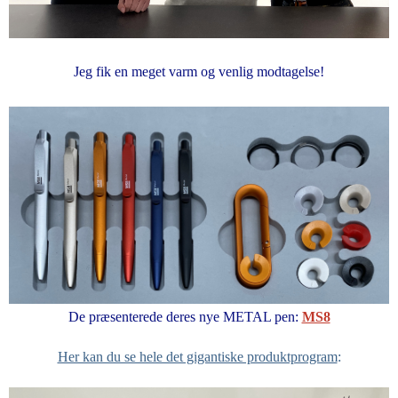
Jeg fik en meget varm og venlig modtagelse!
De præsenterede deres nye METAL pen:
MS8
Her kan du se hele det gigantiske produktprogram
: