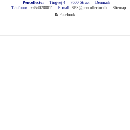
Pencollector
Tingvej 4
7600 Struer
Denmark
Telefonnr.
:
+4540288811
E-mail
:
SPS@pencollector.dk
Sitemap
Facebook