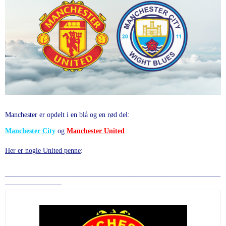
Manchester er opdelt i en blå og en rød del:
Manchester City
og
Manchester United
Her er nogle United penne
:
_____________________________________________________________
________________