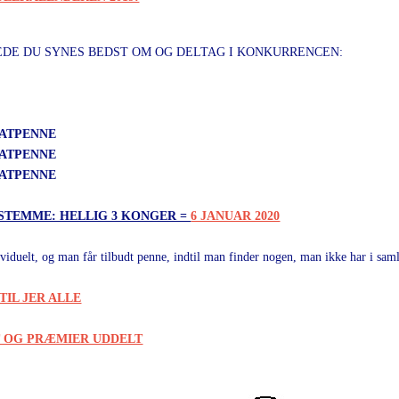
EDE DU SYNES BEDST OM OG DELTAG I KONKURRENCEN:
OATPENNE
OATPENNE
OATPENNE
 STEMME: HELLIG 3 KONGER =
6 JANUAR 2020
viduelt, og man får tilbudt penne, indtil man finder nogen, man ikke har i sam
IL JER ALLE
T OG PRÆMIER UDDELT