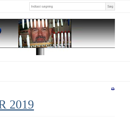
Søg
 2019