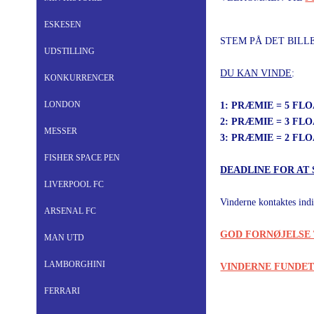
ESKESEN
STEM PÅ DET BILL
UDSTILLING
DU KAN VINDE
:
KONKURRENCER
LONDON
1: PRÆMIE = 5 FL
2: PRÆMIE = 3 FL
MESSER
3: PRÆMIE = 2 FL
FISHER SPACE PEN
DEADLINE FOR AT
LIVERPOOL FC
Vinderne kontaktes indi
ARSENAL FC
GOD FORNØJELSE T
MAN UTD
LAMBORGHINI
VINDERNE FUNDE
FERRARI