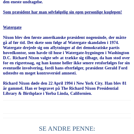
den eneste undtagelse.
Som præsident har man selvfølgelig sin egen personlige kuglepen!
Watergate
Nixon blev den første amerikanske præsident nogensinde, der måtte
gå af før tid. Det skete som følge af Watergate skandalen i 1974.
Watergate drejede sig om aflytninger af det demokratiske partis
hovedkontor, som havde til huse i Watergate-bygningen i Washington
D.C. Richard Nixon valgte selv at trække sig tilbage, da han stod over
for en rigsretssag, og han kunne heller ikke senere retsforfølges for sin
eventuelle involvering, fordi hans efterfølger, præsident Gerald Ford
udstedte en meget kontroversiel amnesti.
Richard Nixon døde den 22 April 1994 i New York City. Han blev 81
år gammel. Han er begravet på The Richard Nixon Presidential
Library & Birthplace i Yorba Linda, Californien.
SE ANDRE PENNE: