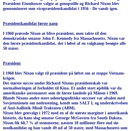
Præsident Eisenhower valgte at genopstille og Richard Nixon blev
gennomineret som vicepræsidentkandidat i 1956 - De vandt igen.
Præsidentkandidat første gang
I 1960 prøvede Nixon at blive præsident, men tabte til den
demokratiske senator John F. Kennedy fra Massachusetts. Nixon var
den første præsidentkandidat, der i løbet af en valgkamp besøgte alle
50 stater.
Præsident
I 1968 blev Nixon valgt til præsident på løftet om at stoppe Vietnam-
krigen.
Det største succes under Richard Nixons præsidentskab var
normaliseringen af forholdet til Kina. Et andet stort øjeblik var da
amerikanske astronauter som de første landede på Månen i 1969.
Blandt Nixons andre store udenrigspolitiske succeser var aftalen med
Sovjetunionen om nedrustning, kendt som SALT I, og underskrivelsen
af Anti-ballistik Missil Traktaten (ABM).
Nixon blev genvalgt i 1972 med en af de største marginer i amerikansk
historie, da hans slog senator Gerorge McGovern fra South Dakota.
Nixon fik 60,7 % af stemmerne, næsten 18 millioner flere end sin
modkandidat og han vandt 49 ud af 50 stater, med Massachusetts som