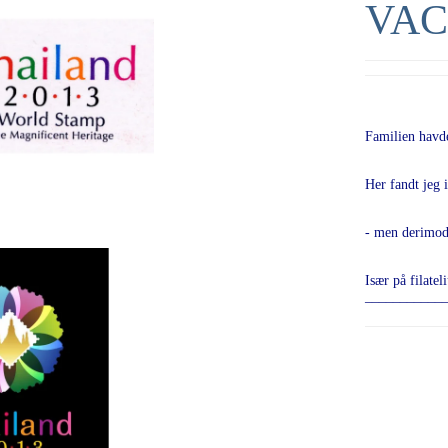
VAC
Familien havde
Her fandt jeg 
- men derimod
Især på filatel
___________