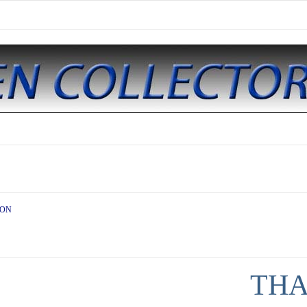
ION
THA